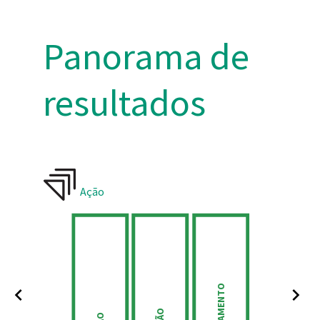
Panorama de
resultados
Legitimidade
P
DOS STAKEHOLDERS
COMPROMISSO
ENGAJAMENTO