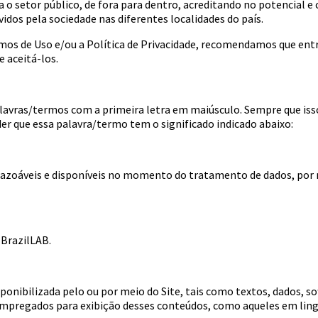
 o setor público, de fora para dentro, acreditando no potencial e
idos pela sociedade nas diferentes localidades do país.
rmos de Uso e/ou a Política de Privacidade, recomendamos que en
 aceitá-los.
 palavras/termos com a primeira letra em maiúsculo. Sempre que is
der que essa palavra/termo tem o significado indicado abaixo:
s razoáveis e disponíveis no momento do tratamento de dados, por 
 BrazilLAB.
ponibilizada pelo ou por meio do Site, tais como textos, dados, so
e empregados para exibição desses conteúdos, como aqueles em li