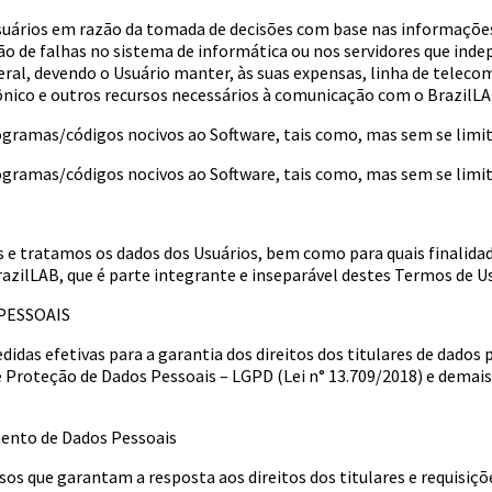
usuários em razão da tomada de decisões com base nas informações 
zão de falhas no sistema de informática ou nos servidores que ind
ral, devendo o Usuário manter, às suas expensas, linha de telec
ônico e outros recursos necessários à comunicação com o BrazilLA
gramas/códigos nocivos ao Software, tais como, mas sem se limit
gramas/códigos nocivos ao Software, tais como, mas sem se limita
tratamos os dados dos Usuários, bem como para quais finalidades
BrazilLAB, que é parte integrante e inseparável destes Termos de U
 PESSOAIS
das efetivas para a garantia dos direitos dos titulares de dados 
e Proteção de Dados Pessoais – LGPD (Lei n° 13.709/2018) e demais
mento de Dados Pessoais
os que garantam a resposta aos direitos dos titulares e requisi