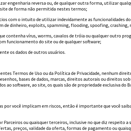
lizar engenharia reversa ou, de qualquer outra forma, utilizar qua
 site de forma não permitida nestes termos;
cios com o intuito de utilizar indevidamente as funcionalidades do
m de dinheiro, exploits, spamming, flooding, spoofing, crashing, ro
 que contenha vírus, worms, cavalos de tróia ou qualquer outro p
bom funcionamento do site ou de qualquer software;
mente os dados de outros usuários.
sentes Termos de Uso ou da Política de Privacidade, nenhum direit
 desenhos, bases de dados, marcas, direitos autorais ou direitos so
os ao software, ao site, os quais são de propriedade exclusiva do B
 por você implicam em riscos, então é importante que você saib
 Parceiros ou quaisquer terceiros, inclusive no que diz respeito a 
ofertas, preços, validade da oferta, formas de pagamento ou quais