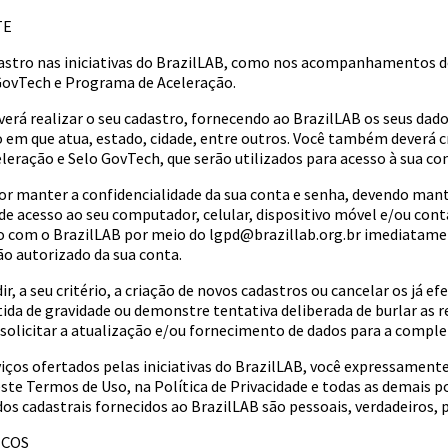
TE
dastro nas iniciativas do BrazilLAB, como nos acompanhamentos de
 GovTech e Programa de Aceleração.
deverá realizar o seu cadastro, fornecendo ao BrazilLAB os seus da
o em que atua, estado, cidade, entre outros. Você também deverá 
leração e Selo GovTech, que serão utilizados para acesso à sua co
por manter a confidencialidade da sua conta e senha, devendo mant
o de acesso ao seu computador, celular, dispositivo móvel e/ou c
to com o BrazilLAB por meio do
lgpd@brazillab.org.br
imediatamen
ão autorizado da sua conta.
ir, a seu critério, a criação de novos cadastros ou cancelar os já e
tida de gravidade ou demonstre tentativa deliberada de burlar as re
solicitar a atualização e/ou fornecimento de dados para a compl
viços ofertados pelas iniciativas do BrazilLAB, você expressamente:
ste Termos de Uso, na Política de Privacidade e todas as demais po
ados cadastrais fornecidos ao BrazilLAB são pessoais, verdadeiros,
IÇOS