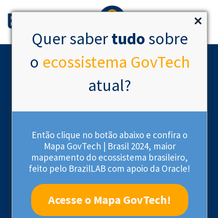
Quer saber
tudo
sobre
o
ecossistema GovTech
atual?
Então clique no botão abaixo e confira o
Mapa GovTech | Brasil 2024, maior
mapeamento do ecossistema brasileiro,
feito pelo BrazilLAB com apoio da Oracle!
Acesse o Mapa GovTech!