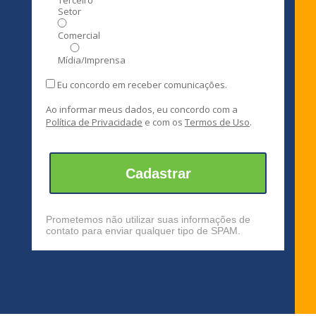
Setor
Comercial
Mídia/Imprensa
Eu concordo em receber comunicações.
Ao informar meus dados, eu concordo com a
Política de Privacidade
e com os
Termos de Uso
.
Cadastrar
Prometemos não utilizar suas informações de
contato para enviar qualquer tipo de SPAM.