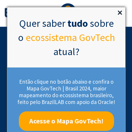
Quer saber
tudo
sobre
o
ecossistema GovTech
atual?
Então clique no botão abaixo e confira o
Mapa GovTech | Brasil 2024, maior
mapeamento do ecossistema brasileiro,
feito pelo BrazilLAB com apoio da Oracle!
Eventos do ecossistema
Acesse o Mapa GovTech!