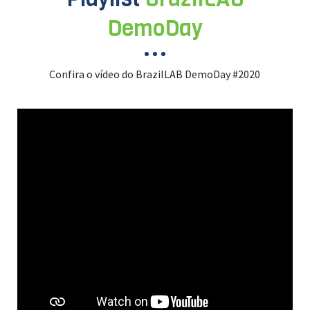
DemoDay
Confira o vídeo do BrazilLAB DemoDay #2020