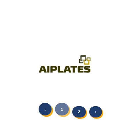
‹
1
2
›