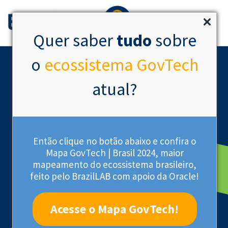
Quer saber
tudo
sobre
o
ecossistema GovTech
atual?
Então clique no botão abaixo e confira o
Mapa GovTech | Brasil 2024, maior
mapeamento do ecossistema brasileiro,
Startup Certificada
feito pelo BrazilLAB com apoio da Oracle!
Acesse o Mapa GovTech!