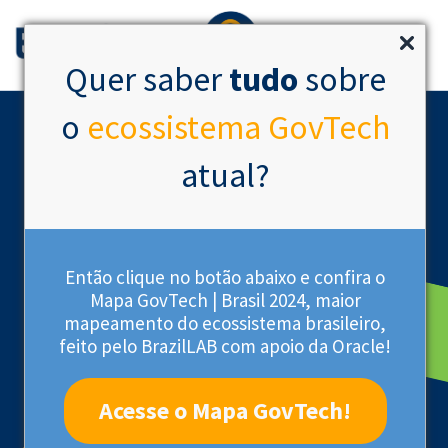
Quer saber
tudo
sobre
o
ecossistema GovTech
atual?
Então clique no botão abaixo e confira o
Mapa GovTech | Brasil 2024, maior
mapeamento do ecossistema brasileiro,
Startup Acelerada
feito pelo BrazilLAB com apoio da Oracle!
Acesse o Mapa GovTech!