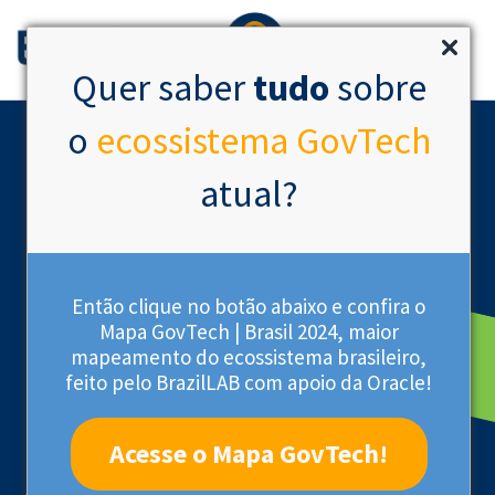
Quer saber
tudo
sobre
o
ecossistema GovTech
atual?
Então clique no botão abaixo e confira o
Mapa GovTech | Brasil 2024, maior
mapeamento do ecossistema brasileiro,
Startup Acelerada
feito pelo BrazilLAB com apoio da Oracle!
Acesse o Mapa GovTech!