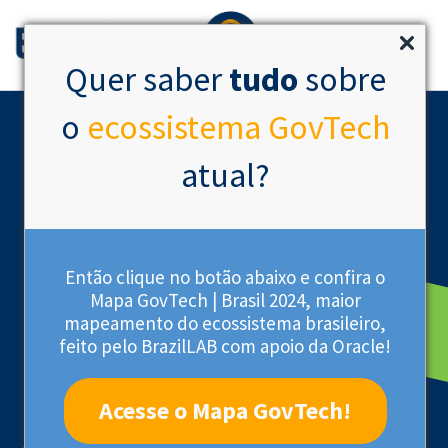
Quer saber
tudo
sobre
o
ecossistema GovTech
atual?
Então clique no botão abaixo e confira o
Mapa GovTech | Brasil 2024, maior
mapeamento do ecossistema brasileiro,
Startup Acelerada
feito pelo BrazilLAB com apoio da Oracle!
Acesse o Mapa GovTech!