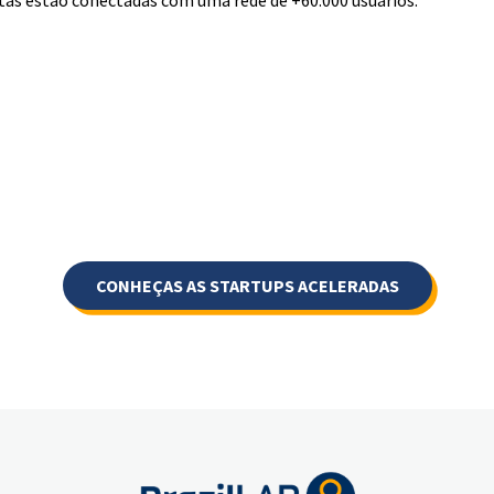
ntas estão conectadas com uma rede de +60.000 usuários.
CONHEÇAS AS STARTUPS ACELERADAS