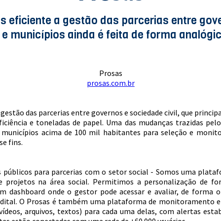
is eficiente a gestão das parcerias entre gov
 municípios ainda é feita de forma analógica
Prosas
prosas.com.br
a gestão das parcerias entre governos e sociedade civil, que princ
ficiência e toneladas de papel. Uma das mudanças trazidas pelos
 municípios acima de 100 mil habitantes para seleção e monit
e fins.
úblicos para parcerias com o setor social - Somos uma platafo
 projetos na área social. Permitimos a personalização de fo
m dashboard onde o gestor pode acessar e avaliar, de forma on
or edital. O Prosas é também uma plataforma de monitoramento e
 vídeos, arquivos, textos) para cada uma delas, com alertas est