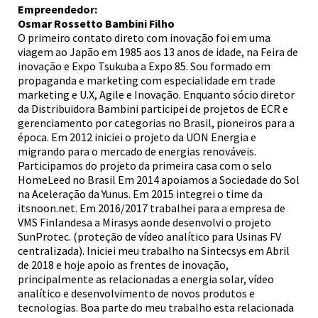
Empreendedor:
Osmar Rossetto Bambini Filho
O primeiro contato direto com inovação foi em uma
viagem ao Japão em 1985 aos 13 anos de idade, na Feira de
inovação e Expo Tsukuba a Expo 85. Sou formado em
propaganda e marketing com especialidade em trade
marketing e U.X, Agile e Inovação. Enquanto sócio diretor
da Distribuidora Bambini participei de projetos de ECR e
gerenciamento por categorias no Brasil, pioneiros para a
época. Em 2012 iniciei o projeto da UON Energia e
migrando para o mercado de energias renováveis.
Participamos do projeto da primeira casa com o selo
HomeLeed no Brasil Em 2014 apoiamos a Sociedade do Sol
na Aceleração da Yunus. Em 2015 integrei o time da
itsnoon.net. Em 2016/2017 trabalhei para a empresa de
VMS Finlandesa a Mirasys aonde desenvolvi o projeto
SunProtec. (proteção de vídeo analítico para Usinas FV
centralizada). Iniciei meu trabalho na Sintecsys em Abril
de 2018 e hoje apoio as frentes de inovação,
principalmente as relacionadas a energia solar, vídeo
analítico e desenvolvimento de novos produtos e
tecnologias. Boa parte do meu trabalho esta relacionada