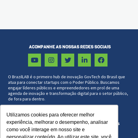
ACOMPANHE AS NOSSAS REDES SOCIAIS
O BrazilLAB é o primeiro hub de inovação GovTech do Brasil que
atua para conectar startups com o Poder Público. Buscamos
engajar líderes públicos e empreendedores em prol de uma
agenda de inovação e transformação digital para o setor público,
de fora para dentro.
Utilizamos cookies para oferecer melhor
Associação Brazil Lab 27.572.051/0001-44
experiência, melhorar o desempenho, analisar
Copyright © 2021 BrazilLAB. Todos os direitos
reservados.
como você interage em nosso site e
personalizar conteúdo. Ao utilizar este site, você