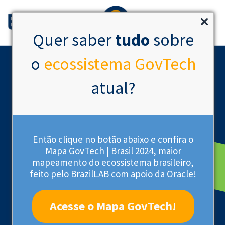
Quer saber
tudo
sobre
o
ecossistema GovTech
atual?
Então clique no botão abaixo e confira o
Mapa GovTech | Brasil 2024, maior
mapeamento do ecossistema brasileiro,
Startup Acelerada
feito pelo BrazilLAB com apoio da Oracle!
Acesse o Mapa GovTech!