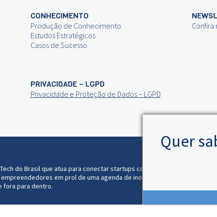
CONHECIMENTO
NEWSL
Produção de Conhecimento
Confira
Estudos Estratégicos
Casos de Sucesso
PRIVACIDADE – LGPD
Privacidade e Proteção de Dados – LGPD
Quer sa
ACOMPA
vTech do Brasil que atua para conectar startups com o Poder
 e empreendedores em prol de uma agenda de inovação e
e fora para dentro.
Então clique
Associação Brazil Lab 27.572.051/0001-44