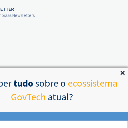
ETTER
 nossas Newsletters
ber
tudo
sobre o
ecossistema
GovTech
atual?
NHE AS NOSSAS REDES SOCIAIS
 no botão abaixo e confira o Mapa GovTech | Brasil