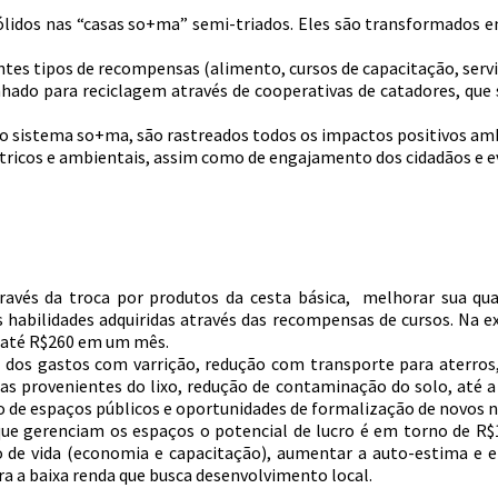
sólidos nas “casas so+ma” semi-triados. Eles são transformados
ntes tipos de recompensas (alimento, cursos de capacitação, serv
hado para reciclagem através de cooperativas de catadores, que 
do sistema so+ma, são rastreados todos os impactos positivos ambi
étricos e ambientais, assim como de engajamento dos cidadãos e
avés da troca por produtos da cesta básica, melhorar sua qua
 habilidades adquiridas através das recompensas de cursos. Na 
 até R$260 em um mês.
dos gastos com varrição, redução com transporte para aterros,
as provenientes do lixo, redução de contaminação do solo, até 
ação de espaços públicos e oportunidades de formalização de novos
que gerenciam os espaços o potencial de lucro é em torno de R$
o de vida (economia e capacitação), aumentar a auto-estima e 
ra a baixa renda que busca desenvolvimento local.