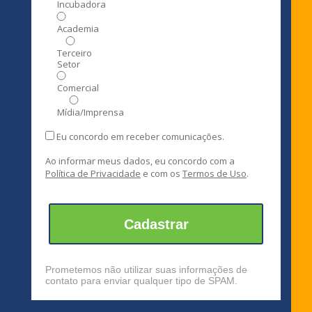
Incubadora
Academia
Terceiro
Setor
Comercial
Mídia/Imprensa
Eu concordo em receber comunicações.
Ao informar meus dados, eu concordo com a
Política de Privacidade
e com os
Termos de Uso
.
Cadastrar
Prometemos não utilizar suas informações de
contato para enviar qualquer tipo de SPAM.